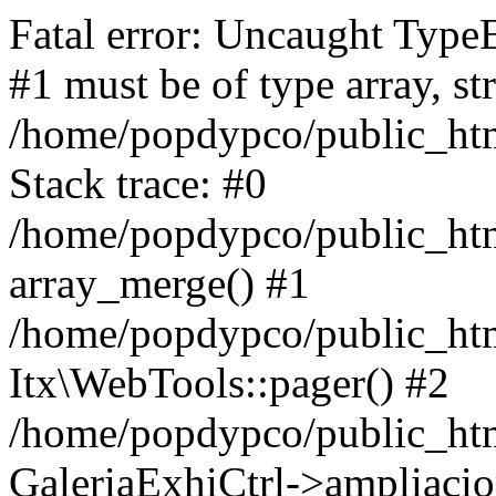
Fatal error: Uncaught Type
#1 must be of type array, st
/home/popdypco/public_htm
Stack trace: #0
/home/popdypco/public_htm
array_merge() #1
/home/popdypco/public_html/
Itx\WebTools::pager() #2
/home/popdypco/public_html
GaleriaExhiCtrl->ampliacio