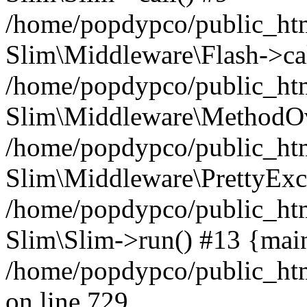
/home/popdypco/public_htm
Slim\Middleware\Flash->cal
/home/popdypco/public_htm
Slim\Middleware\MethodOve
/home/popdypco/public_htm
Slim\Middleware\PrettyExce
/home/popdypco/public_html
Slim\Slim->run() #13 {mai
/home/popdypco/public_htm
on line 729