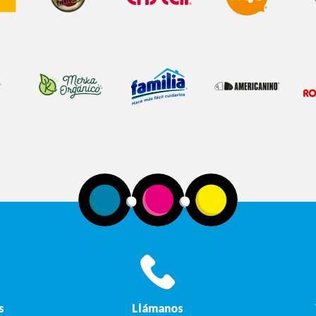
s
Llámanos